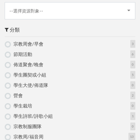
--選擇資源對象--
分類
宗教周會/早會
3
節期活動
6
佈道聚會/晚會
0
學生團契或小組
5
學生大使/佈道隊
0
營會
2
學生栽培
0
學生詩班/詩歌小組
1
宗教制服團隊
0
宗教周/福音周
13