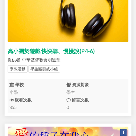
高小團契遊戲 快快聽、慢慢說(P4-6)
提供者: 中華基督教會明道堂
宗教活動
學生團契或小組
學校
資源對象
小學
學生
觀看次數
留言次數
855
0