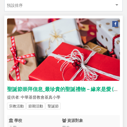
預設排序
聖誕節崇拜信息_最珍貴的聖誕禮物－緣來是愛 (P1-P6)
提供者: 中華基督教會基真小學
宗教活動
節期活動
聖誕節
學校
資源對象