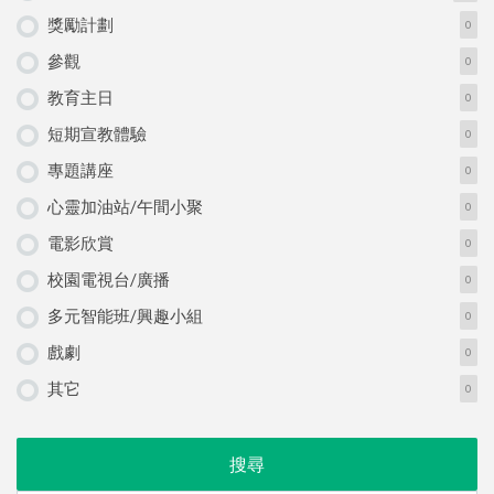
獎勵計劃
0
參觀
0
教育主日
0
短期宣教體驗
0
專題講座
0
心靈加油站/午間小聚
0
電影欣賞
0
校園電視台/廣播
0
多元智能班/興趣小組
0
戲劇
0
其它
0
搜尋