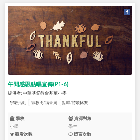
午間感恩點唱宣傳(P1-6)
提供者: 中華基督教會基華小學
宗教活動
宗教周/福音周
點唱/詩歌比賽
學校
資源對象
小學
學生
觀看次數
留言次數