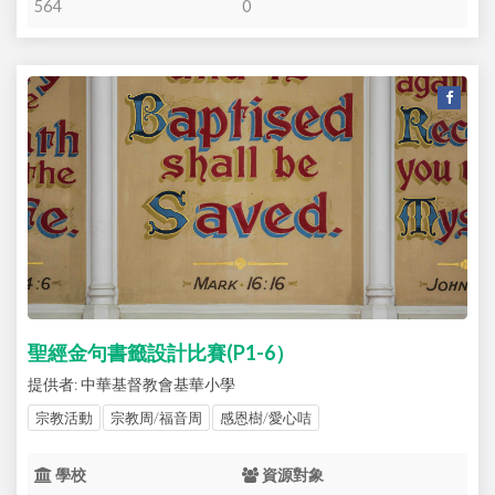
564
0
聖經金句書籤設計比賽(P1-6）
提供者: 中華基督教會基華小學
宗教活動
宗教周/福音周
感恩樹/愛心咭
學校
資源對象