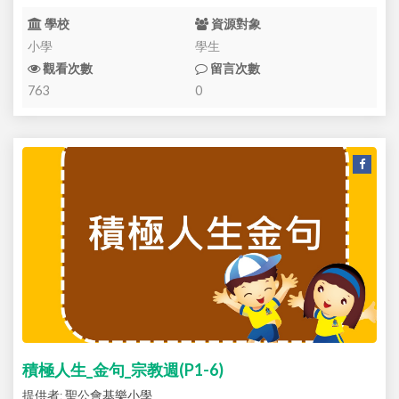
學校
資源對象
小學
學生
觀看次數
留言次數
763
0
積極人生_金句_宗教週(P1-6)
提供者: 聖公會基樂小學