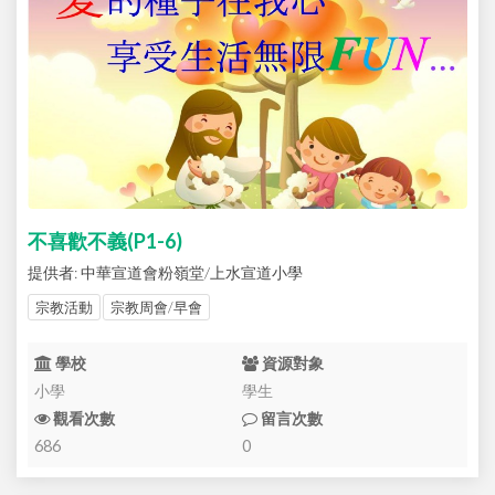
不喜歡不義(P1-6)
提供者: 中華宣道會粉嶺堂/上水宣道小學
宗教活動
宗教周會/早會
學校
資源對象
小學
學生
觀看次數
留言次數
686
0