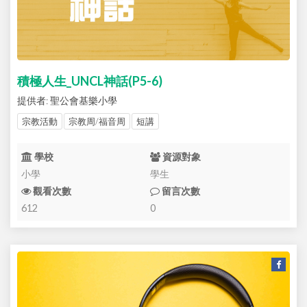
積極人生_UNCL神話(P5-6)
提供者: 聖公會基樂小學
宗教活動
宗教周/福音周
短講
學校
資源對象
小學
學生
觀看次數
留言次數
612
0