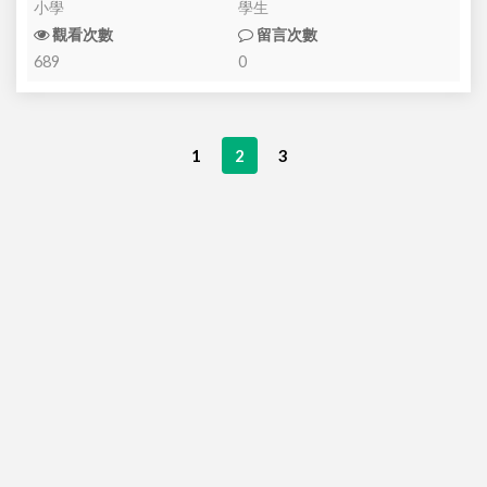
小學
學生
觀看次數
留言次數
689
0
Page navigation
Page
Current Page
Page
1
2
3