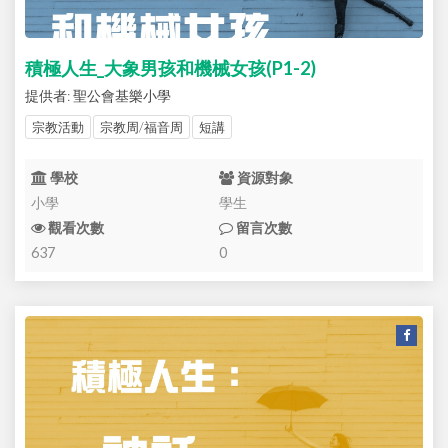
積極人生_大象男孩和機械女孩(P1-2)
提供者: 聖公會基樂小學
宗教活動
宗教周/福音周
短講
學校
資源對象
小學
學生
觀看次數
留言次數
637
0