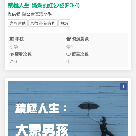
積極人生_媽媽的紅沙發(P3-4)
提供者: 聖公會基樂小學
宗教活動
宗教周/福音周
短講
學校
資源對象
小學
學生
觀看次數
留言次數
710
0