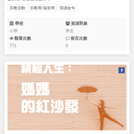
宗教活動
宗教周/福音周
背誦金句
學校
資源對象
小學
學生
觀看次數
留言次數
771
0