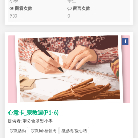
小學
學生
觀看次數
留言次數
930
0
心意卡_宗教週(P1-6)
提供者: 聖公會基樂小學
宗教活動
宗教周/福音周
感恩樹/愛心咭