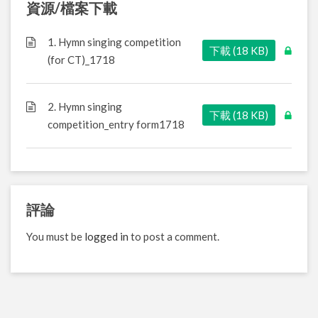
資源/檔案下載
1. Hymn singing competition
下載 (18 KB)
(for CT)_1718
2. Hymn singing
下載 (18 KB)
competition_entry form1718
評論
You must be
logged in
to post a comment.