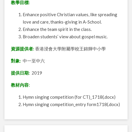
教學目標:
Enhance positive Christian values, like spreading
love and care, thanks-giving in A-School.
Enhance the team spirit in the class.
Broaden students’ view about gospel music.
資源提供者:
香港浸會大學附屬學校王錦輝中小學
對象:
中一至中六
提供日期:
2019
教材內容:
Hymn singing competition (for CT)_1718(.docx)
Hymn singing competition_entry form1718(.docx)