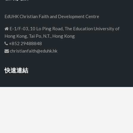
EdUHK Christian Faith and Development Centre
E-1/F-03, 10 Lo Ping Road, The Education University of
Hong Kong, Tai Po, N.T., Hong Kong
+852 29488848
christianfaith@eduhk.hk
快速連結
首頁
中學
小學
幼稚園
關於我們
聯絡我們