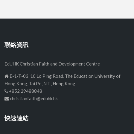
聯絡資訊
EdUHK Christian Faith and Development Centre
E-1/F-03, 10 Lo Ping Road, The Education University of
Hong Kong, Tai Po, N.T., Hong Kong
+852 29488848
christianfaith@eduhk.hk
快速連結