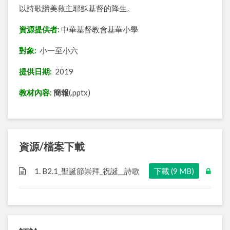
以詩歌讚美救主耶穌基督的降生。
資源提供者:
中華基督教會基華小學
對象:
小一至小六
提供日期:
2019
教材內容:
簡報
(.pptx)
資源/檔案下載
1. B2.1_聖誕節崇拜_祝誕__詩歌
下載 (9 MB)