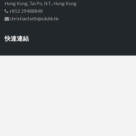
Hong Kong, Tai Po, N.T., Hong Kong
+852 29488848
christianfaith@eduhk.hk
快速連結
首頁
中學
小學
幼稚園
關於我們
聯絡我們