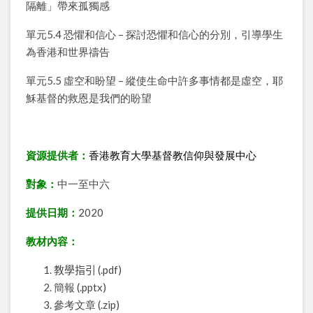
隔離」帶來孤獨感
單元5.4 恐懼和信心 – 探討恐懼和信心的分別，引導學生
為香港和世界禱告
單元5.5 虛空和盼望 – 縱使生命中許多事情都是虛空，耶
穌基督的救恩是我們的盼望
資源提供者：
香港教育大學基督教信仰與發展中心
對象：
中一至中六
提供日期：
2020
教材內容：
教學指引
(.pdf)
簡報 (.pptx)
參考文章 (.zip)