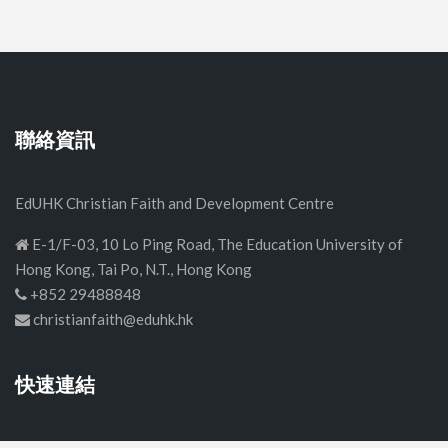
聯絡資訊
EdUHK Christian Faith and Development Centre
E-1/F-03, 10 Lo Ping Road, The Education University of
Hong Kong, Tai Po, N.T., Hong Kong
+852 29488848
christianfaith@eduhk.hk
快速連結