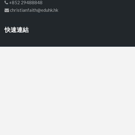
+852 29488848
christianfaith@eduhk.hk
快速連結
首頁
中學
小學
幼稚園
關於我們
聯絡我們
© Copyright CELAR 2026 All Rights Reserved