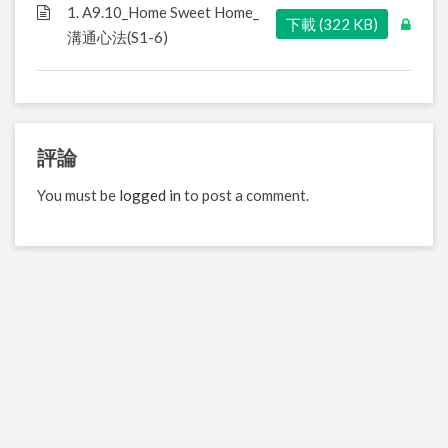
1. A9.10_Home Sweet Home_
下載 (322 KB)
溝通心法(S1-6)
評論
You must be
logged in
to post a comment.