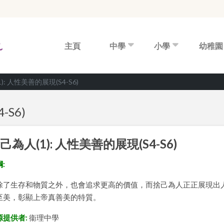
主頁
中學
小學
幼稚園
): 人性美善的展現(S4-S6)
-S6)
己為人(1): 人性美善的展現(S4-S6)
:
除了生存和物質之外，也會追求更高的價值，而捨己為人正正展現出
至美，彰顯上帝真善美的特質。
源提供者:
衞理中學