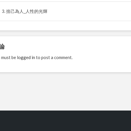
3. 捨己為人_人性的光輝
論
 must be
logged in
to post a comment.