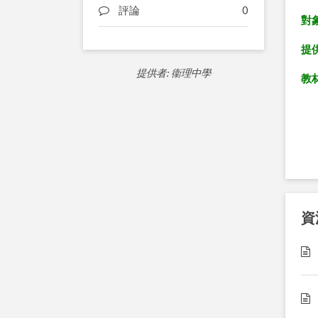
評論
0
對象
提
提供者: 衞理中學
教
資