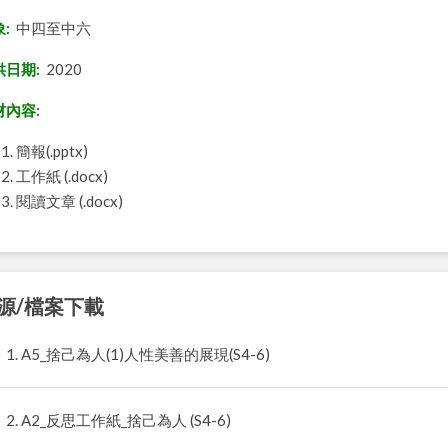
:
中四至中六
供日期:
2020
材內容:
簡報(.pptx)
工作紙 (.docx)
閱讀文章 (.docx)
源/檔案下載
1. A5_捨己為人(1)人性美善的展現(S4-6)
2. A2_反思工作紙_捨己為人 (S4-6)