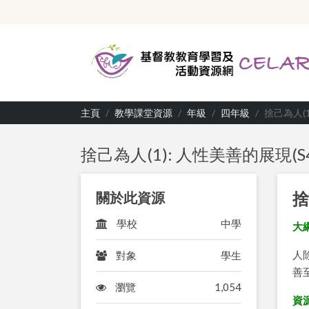
主頁
教學課堂資源
年級
四年級
捨己為人(1
捨己為人(1): 人性美善的展現(S4
捨
關於此資源
學校
中學
大綱
人
對象
學生
善
瀏覽
1,054
資