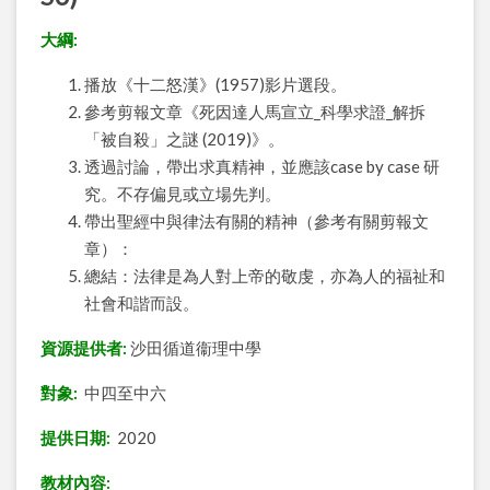
大綱:
播放《十二怒漢》(1957)影片選段。
參考剪報文章《死因達人馬宣立_科學求證_解拆
「被自殺」之謎 (2019)》。
透過討論，帶出求真精神，並應該case by case 研
究。不存偏見或立場先判。
帶出聖經中與律法有關的精神（參考有關剪報文
章）：
總結：法律是為人對上帝的敬虔，亦為人的福祉和
社會和諧而設。
資源提供者:
沙田循道衞理中學
對象:
中四至中六
提供日期:
2020
教材內容: