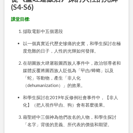
(S4-S6)
課堂目標:
擷取電影中五個選段
以一個真實近代歷史慘痛的史實，和學生探討在極
度危難的日子，人性的光輝如何發揮。
在胡圖族大肆屠殺圖西族人事件中，政治領導者和
媒體反覆將圖西族人貶低為「曱甴/蟑螂」以及
「蛇」等動物，產生「非人化
（dehumanization）」的效果。
和學生探討在2019年反修例社會事件中，【非人
化】（把人視作曱甴、狗）會有甚麼後果。
藉聖經中三個神為他們改名的人物，和學生探討
「名字」背後的意義、所代表的價值和期望。