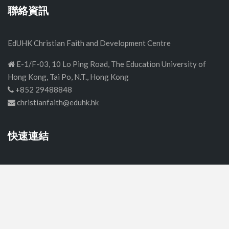
聯絡資訊
EdUHK Christian Faith and Development Centre
E-1/F-03, 10 Lo Ping Road, The Education University of
Hong Kong, Tai Po, N.T., Hong Kong
+852 29488848
christianfaith@eduhk.hk
快速連結
首頁
中學
小學
幼稚園
關於我們