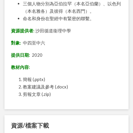
三個人物分別為亞伯拉罕（本名亞伯蘭）、以色列
（本名雅各）及彼得（本名西門）。
命名和身份在聖經中有緊密的聯繫。
資源提供者:
沙田循道衞理中學
對象:
中四至中六
提供日期:
2020
教材內容:
簡報 (.pptx)
教案建議及參考 (.docx)
剪報文章 (.zip)
資源/檔案下載