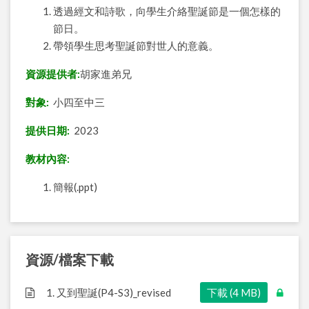
透過經文和詩歌，向學生介絡
聖誕節是一個怎樣的
節日。
帶領學生思考聖誕節對世人的意義。
資源提供者:
胡家進弟兄
對象:
小四至中三
提供日期:
2023
教材內容:
簡報(.ppt)
資源/檔案下載
1. 又到聖誕(P4-S3)_revised
下載 (4 MB)