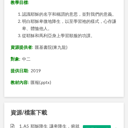
教學目標:
認識耶穌的名字和稱謂的意思，並對我們的意義。
明白耶穌卑微地降生，以至學習祂的樣式，心存謙
卑、體恤他人。
從耶穌和馬利亞身上學習順服的功課。
資源提供者:
匯基書院(東九龍)
對象:
中二
提供日期:
2019
教材內容:
匯報(.pptx)
資源/檔案下載
1. A5_耶穌降生_謙卑降生．俯就