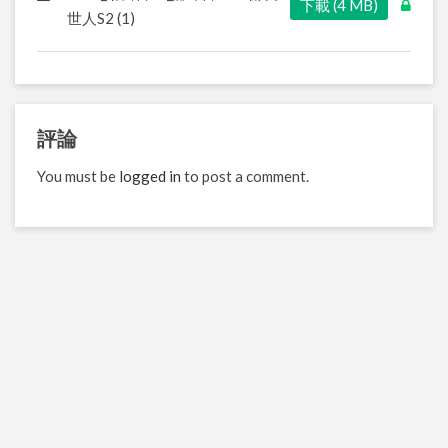
下載 (4 MB)
世人S2 (1)
評論
You must be
logged in
to post a comment.