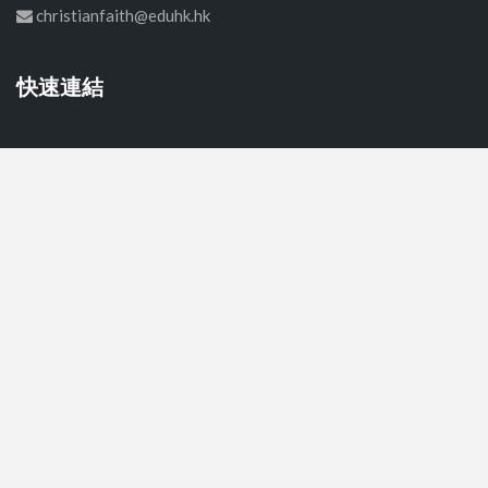
christianfaith@eduhk.hk
快速連結
首頁
中學
小學
幼稚園
關於我們
聯絡我們
© Copyright CELAR 2026 All Rights Reserved