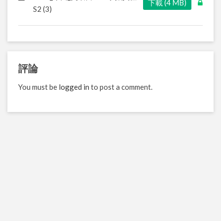
下載 (4 MB)
S2 (3)
評論
You must be
logged in
to post a comment.