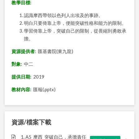
教學目標:
認識摩西帶領以色列人出埃及的事跡。
明白只要倚靠上帝，便能突破性格和能力的限制。
學習倚靠上帝，突破自己的限制，從畏縮到勇敢承
擔。
資源提供者:
匯基書院(東九龍)
對象:
中二
提供日期:
2019
教材內容:
匯報(.pptx)
資源/檔案下載
1. A5_摩西_突破自己．承擔責任