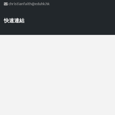
christianfaith@eduhk.hk
快速連結
首頁
中學
小學
幼稚園
關於我們
聯絡我們
© Copyright CELAR 2026 All Rights Reserved