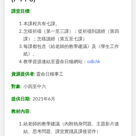
課堂目標:
本課程共有七課。
怎樣祈禱（第一至三課）；從祈禱到讀經（第四
課）；怎樣讀經（第五至七課）
每課都包含《給老師的教學建議》及《學生工作
紙》。
教學資源連結至靈命日糧網站：
odb.hk
資源提供者:
靈命日糧事工
對象:
小四至中六
提供日期:
2021年6月
教材內容:
給老師的教學建議（內附熱身問題、主題影片連
結、思考問題、課堂實踐及課後習作）