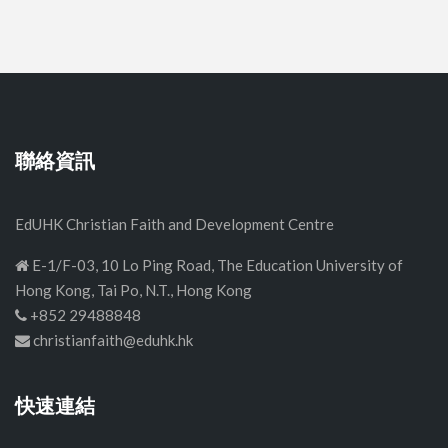
聯絡資訊
EdUHK Christian Faith and Development Centre
E-1/F-03, 10 Lo Ping Road, The Education University of
Hong Kong, Tai Po, N.T., Hong Kong
+852 29488848
christianfaith@eduhk.hk
快速連結