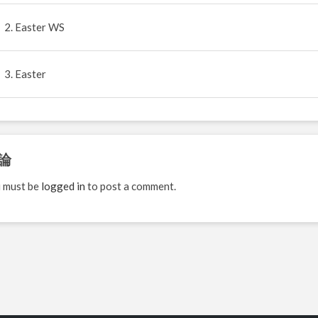
2. Easter WS
3. Easter
論
 must be
logged in
to post a comment.