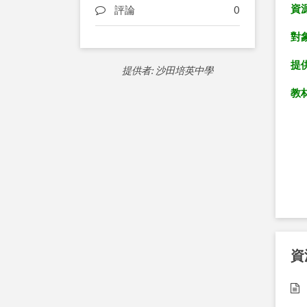
資
評論
0
對象
提
提供者: 沙田培英中學
教
資