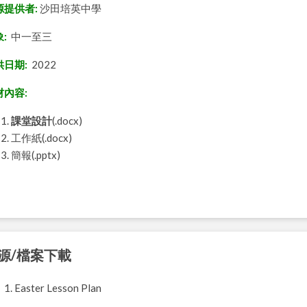
源提供者:
沙田培英中學
:
中一至三
供日期:
2022
材內容:
課堂設計
(.docx)
工作紙(.docx)
簡報(.pptx)
源/檔案下載
1. Easter Lesson Plan