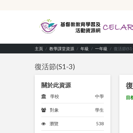
主頁
教學課堂資源
年級
一年級
復活節(S1-
復活節(S1-3)
復
關於此資源
學校
中學
目標
對象
學生
瀏覽
538