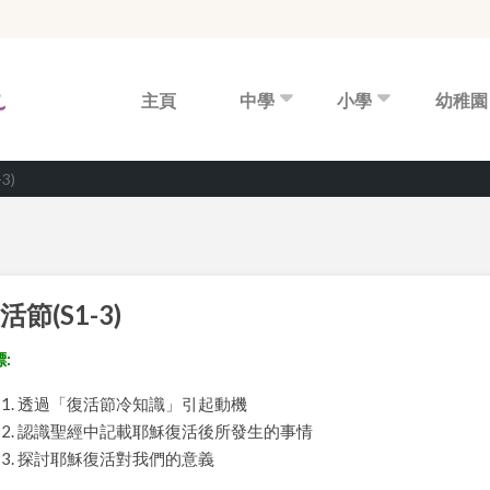
主頁
中學
小學
幼稚園
3)
活節(S1-3)
:
透過「復活節冷知識」引起動機
認識聖經中記載耶穌復活後所發生的事情
探討耶穌復活對我們的意義