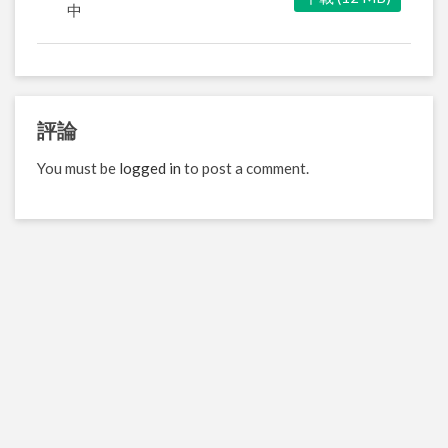
中
評論
You must be
logged in
to post a comment.