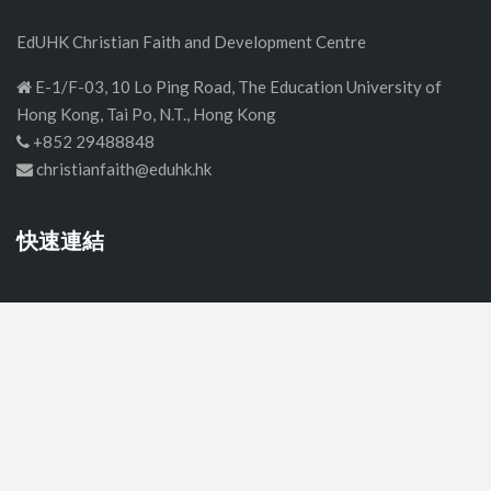
EdUHK Christian Faith and Development Centre
E-1/F-03, 10 Lo Ping Road, The Education University of
Hong Kong, Tai Po, N.T., Hong Kong
+852 29488848
christianfaith@eduhk.hk
快速連結
首頁
中學
小學
幼稚園
關於我們
聯絡我們