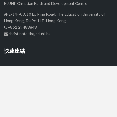
EdUHK Christian Faith and Development Centre
E-1/F-03, 10 Lo Ping Road, The Education University of
Hong Kong, Tai Po, N.T., Hong Kong
+852 29488848
christianfaith@eduhk.hk
快速連結
首頁
中學
小學
幼稚園
關於我們
聯絡我們