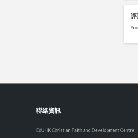
評
You
聯絡資訊
EdUHK Christian Faith and Development Centre