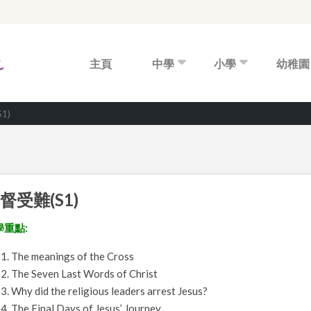
主頁
中學
小學
幼稚園
1)
督受難(S1)
學重點:
The meanings of the Cross
The Seven Last Words of Christ
Why did the religious leaders arrest Jesus?
The Final Days of Jesus’ Journey