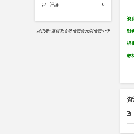
評論
0
資
提供者: 基督教香港信義會元朗信義中學
對象
提
教
資