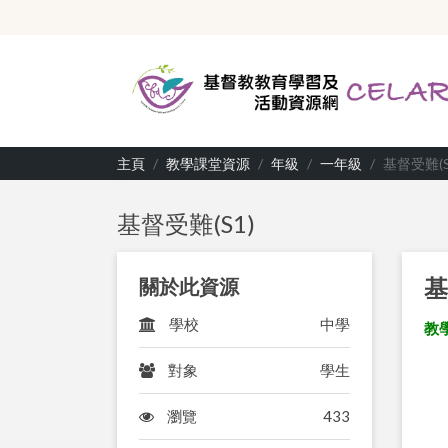
主頁
教學課堂資源
年級
一年級
基督受難(S
基督受難(S1)
基
關於此資源
學校
中學
教
對象
學生
瀏覽
433