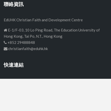
聯絡資訊
EdUHK Christian Faith and Development Centre
E-1/F-03, 10 Lo Ping Road, The Education University of
Hong Kong, Tai Po, N.T., Hong Kong
+852 29488848
christianfaith@eduhk.hk
快速連結
首頁
中學
小學
幼稚園
關於我們