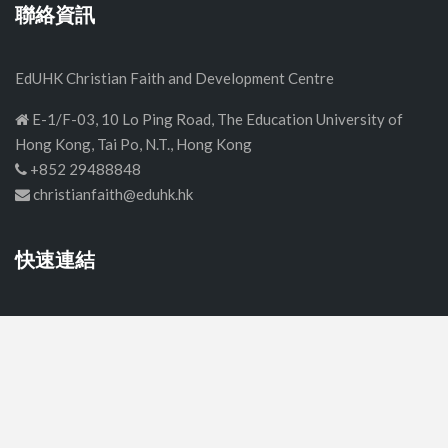
聯絡資訊
EdUHK Christian Faith and Development Centre
E-1/F-03, 10 Lo Ping Road, The Education University of
Hong Kong, Tai Po, N.T., Hong Kong
+852 29488848
christianfaith@eduhk.hk
快速連結
首頁
中學
小學
幼稚園
關於我們